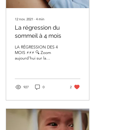
12 nov. 2021
∙
4
min
La régression du
sommeil à 4 mois
LA RÉGRESSION DES 4
MOIS ⚡️⚡️⚡️ 🔍 Zoom
aujourd’hui sur la
régression des 4 mois par
laquelle passent de
nombreux parents et
leur(s)...
927
0
2