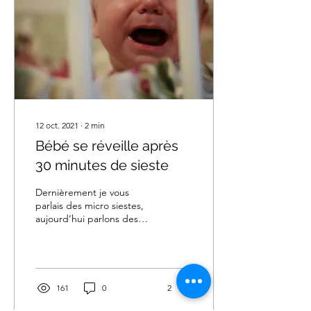
12 oct. 2021
∙
2
min
Bébé se réveille après
30 minutes de sieste
Dernièrement je vous
parlais des micro siestes,
aujourd’hui parlons des
micro réveils ! Ils sont
physiologiques et nous
concernent tous !...
161
0
2