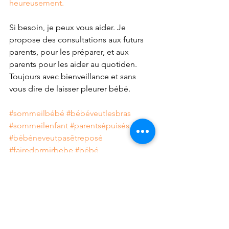
heureusement.
Si besoin, je peux vous aider. Je 
propose des consultations aux futurs 
parents, pour les préparer, et aux 
parents pour les aider au quotiden. 
Toujours avec bienveillance et sans 
vous dire de laisser pleurer bébé.
#sommeilbébé
#bébéveutlesbras
#sommeilenfant
#parentsépuisés
#bébéneveutpasêtreposé
#fairedormirbebe
#bébé
#mamanabout
#parentsdébordés
#mamanveutdormir
#fairesesnuits
#franconville