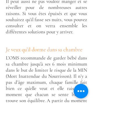
Il peut aussi ne pas vouloir manger et se
réveiller pour de nombreuses autres
raisons. Si vous êtes épuisés et que vous
souhaitez qu’il fasse ses nuits, vous pouvez
consulter et on verra ensemble les
différentes solutions pour y arriver.
Je veux qu’il dorme dans sa chambre
L’OMS recommande de garder bébé dans
sa chambre jusqu’à ses 6 mois minimum
dans le but de limiter le risque de la MIN
(Mort Inattendue du Nourrisson). Il n’y a
pas d’âge maximum, chaque famille fait
bien ce qu’elle veut et elle raison du
moment que chacun se sente bien et
trouve son équilibre. A partir du moment
où ça pose problème, on peut trouver des
solutions pour mettre l’enfant dans sa
chambre et que toute la famille (re) trouve
un sommeil serein.